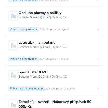
Obsluha plazmy a páličky
Schäfer Menk Dýšina
|
Dýšina, CZ
Práce na plný úvazek
O tuto pozici je zájem!
Logistik - manipulant
Schäfer Menk Dýšina
|
Dýšina, CZ
Práce na plný úvazek
O tuto pozici je zájem!
Specialista BOZP
Schäfer Menk Dýšina
|
Dýšina, CZ
Práce na zkrácený úvazek
O tuto pozici je zájem!
Zámečník - svářeč - Náborový příspěvek 50
000,-Kč