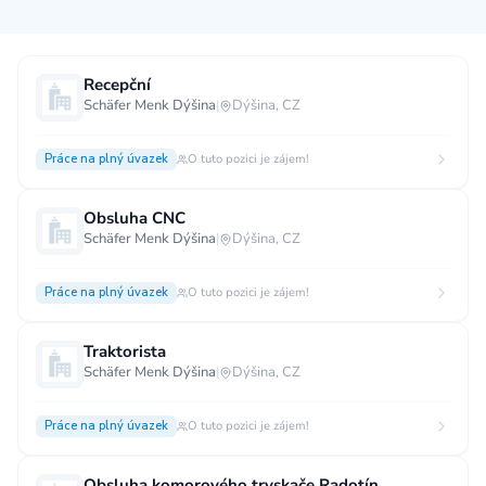
Měsíční plat
Recepční
Schäfer Menk Dýšina
|
Dýšina, CZ
neuvedeno
0 až 30 000 CZK
30 000 CZK a více
Práce na plný úvazek
O tuto pozici je zájem!
40 000 CZK a více
60 000 CZK a více
80 000 CZK a více
Obsluha CNC
Schäfer Menk Dýšina
|
Dýšina, CZ
Ostatní mzdy
za hodinu
za manday
za rok
Práce na plný úvazek
O tuto pozici je zájem!
Typ úvazku
Traktorista
Schäfer Menk Dýšina
|
Dýšina, CZ
Práce na plný úvazek
Práce na zkrácený úvazek
Práce na živnost
Práce přes internet
Práce doma
Práce na plný úvazek
O tuto pozici je zájem!
Krátkodobá práce
Brigáda
Stáž / Trainee
Obsluha komorového tryskače Radotín