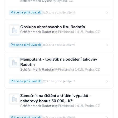
Schäfer Menk Dýšina
|
Dýšina, CZ
Práce na plný úvazek
O tuto pozici je zájem!
Obsluha ohraňovacího lisu Radotín
Schäfer Menk Radotín
|
Přeštínská 1415, Praha, CZ
Práce na plný úvazek
O tuto pozici je zájem!
Manipulant - logistik na oddělení lakovny
Radotín
Schäfer Menk Radotín
|
Přeštínská 1415, Praha, CZ
Práce na plný úvazek
O tuto pozici je zájem!
Zámečník na čištění a třídění výpalků -
náborový bonus 50 000,- Kč
Schäfer Menk Radotín
|
Přeštínská 1415, Praha, CZ
Práce na plný úvazek
O tuto pozici je zájem!