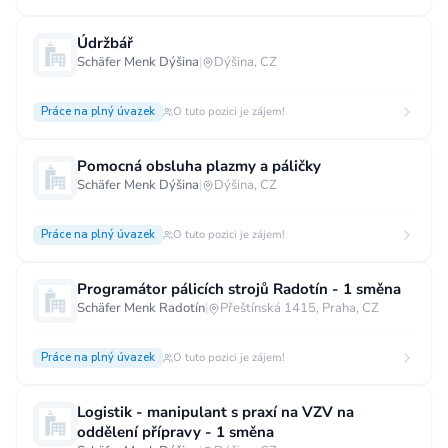
Údržbář
Schäfer Menk Dýšina
|
Dýšina, CZ
Práce na plný úvazek
O tuto pozici je zájem!
Pomocná obsluha plazmy a páličky
Schäfer Menk Dýšina
|
Dýšina, CZ
Práce na plný úvazek
O tuto pozici je zájem!
Programátor pálicích strojů Radotín - 1 směna
Schäfer Menk Radotín
|
Přeštínská 1415, Praha, CZ
Práce na plný úvazek
O tuto pozici je zájem!
Logistik - manipulant s praxí na VZV na
oddělení přípravy - 1 směna