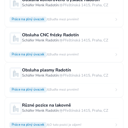
Schäfer Menk Radotín
|
Přeštínská 1415, Praha, CZ
Vzdělání
Vzdělání není podstatné
Základní
Práce na plný úvazek
Buďte mezi prvními!
Odborné vyučení bez maturity
Obsluha CNC frézky Radotín
Středoškolské nebo odborné vyučení s maturitou
Schäfer Menk Radotín
|
Přeštínská 1415, Praha, CZ
Vyšší odborné
Bakalářské
Práce na plný úvazek
Buďte mezi prvními!
Vysokoškolské / universitní
MBA, MBT, postgraduální studium
Obsluha plasmy Radotín
Schäfer Menk Radotín
|
Přeštínská 1415, Praha, CZ
Práce na plný úvazek
Buďte mezi prvními!
Různé pozice na lakovně
Schäfer Menk Radotín
|
Přeštínská 1415, Praha, CZ
Práce na plný úvazek
O tuto pozici je zájem!