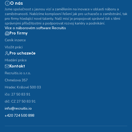
O nás
Jsme společnost s jasnou vizí a zaměřením na inovace v oblasti náboru a
zaměstnanosti. Nabízíme komplexní řešení jak pro uchazeče o zaměstnání, tak
pro firmy hledající nové talenty. Naší misí je propojovat správné lidi s těmi
správnými příležitostmi a podporovat rozvoj kariéry a podnikání.
Více o náborovém software Recruitis
Pro firmy
Ceník inzerce
Vložit práci
Pro uchazeče
Hledání práce
Kontakt
Recruitis.io s.r.o.
Chmelova 357
Hradec Králové 500 03
ičo: 27 50 83 91
dič: CZ 27 50 83 91
info@recruitis.io
+420 724 500 898