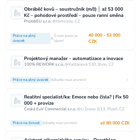
Obráběč kovů – soustružník (m/ž) │ až 53 000
Kč – pohodové prostředí – pouze ranní směna
ProJobEU s.r.o.
|
Nehvizdy, CZ
40 000 - 53 000
Práce na plný
O tuto pozici je
úvazek
zájem!
CZK
Projektový manažer - automatizace a inovace
100% REWORK s.r.o.
|
Kaštanová 530, Brno, CZ
Práce na plný úvazek
Buďte mezi prvními!
Realitní specialist/ka: Emoce nebo čísla? | Fix 50
000 + provize
Česká EuV Commercial s.r.o.
|
U Zvonu 3/13, Plzeň, CZ
až 80 000 CZK
Práce na živnost
Buďte mezi prvními!