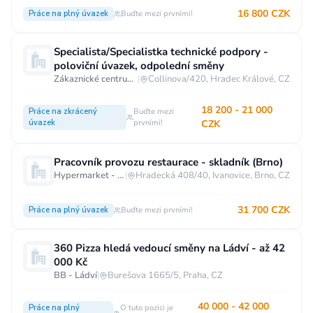
16 800 CZK
Práce na plný úvazek
Buďte mezi prvními!
Specialista/Specialistka technické podpory -
poloviční úvazek, odpolední směny
Zákaznické centrum T-Mobile
|
Collinova/420, Hradec Králové, CZ
18 200 - 21 000
Práce na zkrácený
Buďte mezi
úvazek
prvními!
CZK
Pracovník provozu restaurace - skladník (Brno)
Hypermarket - Brno
|
Hradecká 408/40, Ivanovice, Brno, CZ
31 700 CZK
Práce na plný úvazek
Buďte mezi prvními!
360 Pizza hledá vedoucí směny na Ládví - až 42
000 Kč
BB - Ládví
|
Burešova 1665/5, Praha, CZ
40 000 - 42 000
Práce na plný
O tuto pozici je