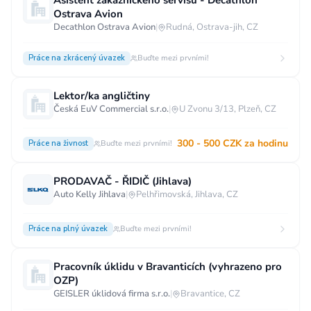
Asistent zákaznického servisu - Decathlon
Ostrava Avion
Decathlon Ostrava Avion
|
Rudná, Ostrava-jih, CZ
Práce na zkrácený úvazek
Buďte mezi prvními!
Lektor/ka angličtiny
Česká EuV Commercial s.r.o.
|
U Zvonu 3/13, Plzeň, CZ
300 - 500 CZK za hodinu
Práce na živnost
Buďte mezi prvními!
PRODAVAČ - ŘIDIČ (Jihlava)
Auto Kelly Jihlava
|
Pelhřimovská, Jihlava, CZ
Práce na plný úvazek
Buďte mezi prvními!
Pracovník úklidu v Bravanticích (vyhrazeno pro
OZP)
GEISLER úklidová firma s.r.o.
|
Bravantice, CZ