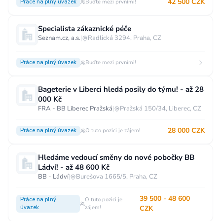
42 500 CZK
Práce na plný úvazek
Buďte mezi prvními!
Specialista zákaznické péče
Seznam.cz, a.s.
|
Radlická 3294, Praha, CZ
Práce na plný úvazek
Buďte mezi prvními!
Bageterie v Liberci hledá posily do týmu! - až 28
000 Kč
FRA - BB Liberec Pražská
|
Pražská 150/34, Liberec, CZ
28 000 CZK
Práce na plný úvazek
O tuto pozici je zájem!
Hledáme vedoucí směny do nové pobočky BB
Ládví! - až 48 600 Kč
BB - Ládví
|
Burešova 1665/5, Praha, CZ
39 500 - 48 600
Práce na plný
O tuto pozici je
úvazek
zájem!
CZK