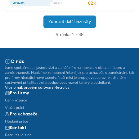
úvazek
zájem!
CZK
Zobrazit další inzeráty
Stránka 1 z 48
O nás
Jsme společnost s jasnou vizí a zaměřením na inovace v oblasti náboru a
zaměstnanosti. Nabízíme komplexní řešení jak pro uchazeče o zaměstnání, tak
pro firmy hledající nové talenty. Naší misí je propojovat správné lidi s těmi
správnými příležitostmi a podporovat rozvoj kariéry a podnikání.
Více o náborovém software Recruitis
Pro firmy
Ceník inzerce
Vložit práci
Pro uchazeče
Hledání práce
Kontakt
Recruitis.io s.r.o.