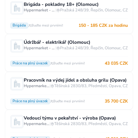
Brigáda - pokladny 18+ (Olomouc)
Vzdělání
Hypermarket - Olomouc
|
Pražská 248/39, Řepčín, Olomouc, CZ
Vzdělání není podstatné
Základní
150 - 185 CZK za hodinu
Brigáda
Buďte mezi prvními!
Odborné vyučení bez maturity
Středoškolské nebo odborné vyučení s maturitou
Údržbář - elektrikář (Olomouc)
Hypermarket - Olomouc
|
Pražská 248/39, Řepčín, Olomouc, CZ
Vyšší odborné
Bakalářské
Vysokoškolské / universitní
43 035 CZK
Práce na plný úvazek
Buďte mezi prvními!
MBA, MBT, postgraduální studium
Pracovník na výdej jídel a obsluha grilu (Opava)
Hypermarket - Opava
|
Těšínská 2830/83, Předměstí, Opava, CZ
35 700 CZK
Práce na plný úvazek
Buďte mezi prvními!
Vedoucí týmu v pekařství - výroba (Opava)
Hypermarket - Opava
|
Těšínská 2830/83, Předměstí, Opava, CZ