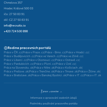
Chmelova 357
Hradec Králové 500 03
ičo: 27 50 83 91
dič: CZ 27 50 83 91
info@recruitis.io
+420 724 500 898
Rodina pracovních portálů
Práce v ČR .cz
|
Práce v Praze .cz
|
Práce - Brno .cz
|
Práce v Hradci .cz
|
Práce v Budějovicích .cz
|
Práce ve Varech .cz
|
Práce ve Zlíně .cz
|
Práce v Liberci .cz
|
Práce v Olomouci .cz
|
Práce v Ostravě .cz
|
Práce v Pardubicích .cz
|
Práce v Plzni .cz
|
Práce v Ústí .cz
|
Práca na Slovensku .sk
|
Práca v Nitre .sk
|
Práca v Košiciach .sk
|
Práca v Prešove .sk
|
Práca v Trenčíne .sk
|
Práca v Trnave .sk
|
Práca v Žiline .sk
|
Práca v Bratislave .sk
|
Práca v Banskej Bystrici .sk
|
Práce v IT .cz
|
Práca v IT .sk
Informace o zpracování osobních údajů
Podmínky používání pracovního portálu