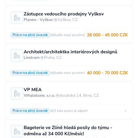
Zástupce vedoucího prodejny Vyškov
Planeo - Vyškov
|
Vyškov, CZ
28 000 - 45 000 CZK
Práce na plný úvazek
Buďte mezi prvními!
Architekt/architektka interiérových designů
Linstram
|
Praha, CZ
40 000 - 70 000 CZK
Práce na plný úvazek
Buďte mezi prvními!
VP MEA
Whalebone, s.r.o.
|
Jezuitská 14, Brno, CZ
Práce na plný úvazek
O tuto pozici je zájem!
Bageterie ve Zlíně hledá posily do týmu -
odměna až 34 000 Kč/měsíc!