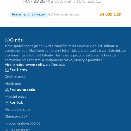
FRA - BB Zlín
|
třída 3. května 1170, Zlín, CZ
34 000 CZK
Práce na plný úvazek
O tuto pozici je zájem!
O nás
Jsme společnost s jasnou vizí a zaměřením na inovace v oblasti náboru a
zaměstnanosti. Nabízíme komplexní řešení jak pro uchazeče o zaměstnání, tak
pro firmy hledající nové talenty. Naší misí je propojovat správné lidi s těmi
správnými příležitostmi a podporovat rozvoj kariéry a podnikání.
Více o náborovém software Recruitis
Pro firmy
Ceník inzerce
Vložit práci
Pro uchazeče
Hledání práce
Kontakt
Recruitis.io s.r.o.
Chmelova 357
Hradec Králové 500 03
ičo: 27 50 83 91