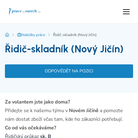
Nabídky práce
Řidič-skladník (Nový Jičín)
Řidič-skladník (Nový Jičín)
ODPOVĚDĚT NA POZICI
Za volantem jste jako doma?
Přidejte se k našemu týmu v
Novém Jičíně
a pomozte
nám dostat zboží včas tam, kde ho zákazníci potřebují.
Co od vás očekáváme?
Řidičský průkaz
sk. B