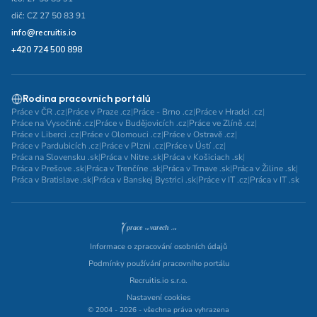
dič: CZ 27 50 83 91
info@recruitis.io
+420 724 500 898
Rodina pracovních portálů
Práce v ČR .cz
|
Práce v Praze .cz
|
Práce - Brno .cz
|
Práce v Hradci .cz
|
Práce na Vysočině .cz
|
Práce v Budějovicích .cz
|
Práce ve Zlíně .cz
|
Práce v Liberci .cz
|
Práce v Olomouci .cz
|
Práce v Ostravě .cz
|
Práce v Pardubicích .cz
|
Práce v Plzni .cz
|
Práce v Ústí .cz
|
Práca na Slovensku .sk
|
Práca v Nitre .sk
|
Práca v Košiciach .sk
|
Práca v Prešove .sk
|
Práca v Trenčíne .sk
|
Práca v Trnave .sk
|
Práca v Žiline .sk
|
Práca v Bratislave .sk
|
Práca v Banskej Bystrici .sk
|
Práce v IT .cz
|
Práca v IT .sk
Informace o zpracování osobních údajů
Podmínky používání pracovního portálu
Recruitis.io s.r.o.
Nastavení cookies
© 2004 - 2026 - všechna práva vyhrazena