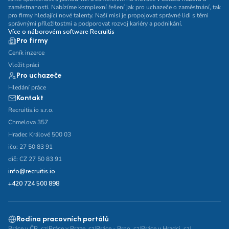
zaměstnanosti. Nabízíme komplexní řešení jak pro uchazeče o zaměstnání, tak
pro firmy hledající nové talenty. Naší misí je propojovat správné lidi s těmi
správnými příležitostmi a podporovat rozvoj kariéry a podnikání.
Více o náborovém software Recruitis
Pro firmy
Ceník inzerce
Vložit práci
Pro uchazeče
Hledání práce
Kontakt
Recruitis.io s.r.o.
Chmelova 357
Hradec Králové 500 03
ičo: 27 50 83 91
dič: CZ 27 50 83 91
info@recruitis.io
+420 724 500 898
Rodina pracovních portálů
Práce v ČR .cz
|
Práce v Praze .cz
|
Práce - Brno .cz
|
Práce v Hradci .cz
|