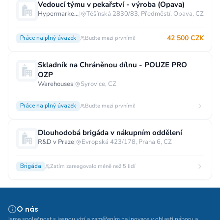
Vedoucí týmu v pekařství - výroba (Opava)
Hypermarket - Opava
|
Těšínská 2830/83, Předměstí, Opava, CZ
42 500 CZK
Práce na plný úvazek
Buďte mezi prvními!
Skladník na Chráněnou dílnu - POUZE PRO
OZP
Warehouses
|
Syrovice, CZ
Práce na plný úvazek
Buďte mezi prvními!
Dlouhodobá brigáda v nákupním oddělení
R&D v Praze
|
Evropská 423/178, Praha 6, CZ
Brigáda
Zatím zareagovalo méně než 5 lidí
O nás
Jsme společnost s jasnou vizí a zaměřením na inovace v oblasti náboru a