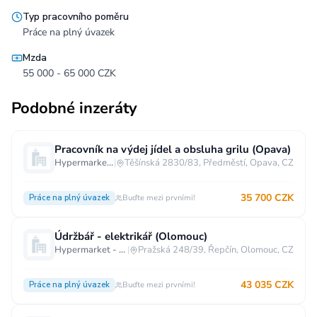
Typ pracovního poměru
Práce na plný úvazek
Mzda
55 000 - 65 000 CZK
Podobné inzeráty
Pracovník na výdej jídel a obsluha grilu (Opava)
Hypermarket - Opava
|
Těšínská 2830/83, Předměstí, Opava, CZ
35 700 CZK
Práce na plný úvazek
Buďte mezi prvními!
Údržbář - elektrikář (Olomouc)
Hypermarket - Olomouc
|
Pražská 248/39, Řepčín, Olomouc, CZ
43 035 CZK
Práce na plný úvazek
Buďte mezi prvními!