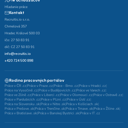
Pre uchádzačov
Hľadanie práce
Kontakt
Recruitis.io s.r.o.
Chmelová 357
Hradec Králové 500 03
ičo: 27 50 83 91
dič: CZ 27 50 83 91
info@recruitis.io
+420 724 500 898
Rodina pracovných portálov
Práce v ČR .cz
|
Práce v Praze .cz
|
Práce - Brno .cz
|
Práce v Hradci .cz
|
Práce na Vysočině .cz
|
Práce v Budějovicích .cz
|
Práce ve Varech .cz
|
Práce ve Zlíně .cz
|
Práce v Liberci .cz
|
Práce v Olomouci .cz
|
Práce v Ostravě .cz
|
Práce v Pardubicích .cz
|
Práce v Plzni .cz
|
Práce v Ústí .cz
|
Práca na Slovensku .sk
|
Práca v Nitre .sk
|
Práca v Košiciach .sk
|
Práca v Prešove .sk
|
Práca v Trenčíne .sk
|
Práca v Trnave .sk
|
Práca v Žiline .sk
|
Práca v Bratislave .sk
|
Práca v Banskej Bystrici .sk
|
Práce v IT .cz