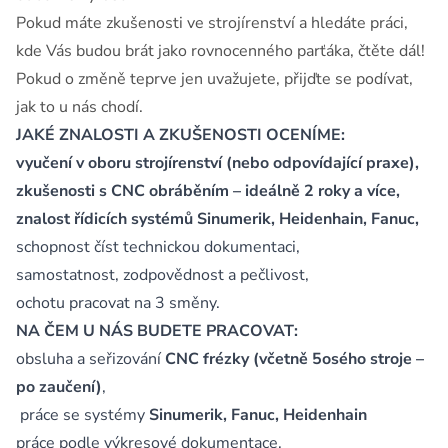
Pokud máte zkušenosti ve strojírenství a hledáte práci,
kde Vás budou brát jako rovnocenného parťáka, čtěte dál!
Pokud o změně teprve jen uvažujete, přijďte se podívat,
jak to u nás chodí.
JAKÉ ZNALOSTI A ZKUŠENOSTI OCENÍME:
vyučení v oboru strojírenství (nebo odpovídající praxe),
zkušenosti s CNC obráběním – ideálně 2 roky a více,
znalost řídicích systémů Sinumerik, Heidenhain, Fanuc,
schopnost číst technickou dokumentaci,
samostatnost, zodpovědnost a pečlivost,
ochotu pracovat na 3 směny.
NA ČEM U NÁS BUDETE PRACOVAT:
obsluha a seřizování
CNC frézky (včetně 5osého stroje –
po zaučení)
,
práce se systémy
Sinumerik, Fanuc, Heidenhain
práce podle výkresové dokumentace,