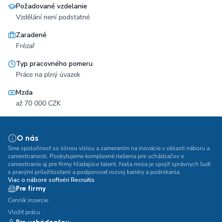
Požadované vzdelanie
Vzdělání není podstatné
Zaradené
Frézař
Typ pracovného pomeru
Práce na plný úvazek
Mzda
až 70 000 CZK
O nás
Sme spoločnosť so silnou víziou a zameraním na inovácie v oblasti náboru a
zamestnanosti. Poskytujeme komplexné riešenia pre uchádzačov o
zamestnanie aj pre firmy hľadajúce talent. Naša misia je spojiť správnych ľudí
s pravými príležitosťami a podporovať rozvoj kariéry a podnikania.
Viac o nábore softvéri Recruitis
Pre firmy
Cenník inzercie
Vložiť prácu