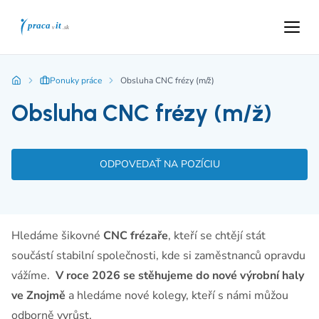
Ponuky práce
Obsluha CNC frézy (m/ž)
Obsluha CNC frézy (m/ž)
ODPOVEDAŤ NA POZÍCIU
Hledáme šikovné
CNC frézaře
, kteří se chtějí stát
součástí stabilní společnosti, kde si zaměstnanců opravdu
vážíme.
V roce 2026 se stěhujeme do nové výrobní haly
ve Znojmě
a hledáme nové kolegy, kteří s námi můžou
odborně vyrůst.