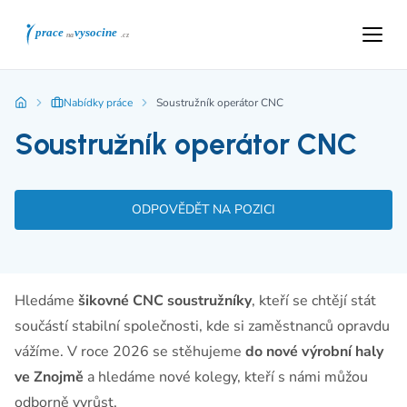
Nabídky práce
Soustružník operátor CNC
Soustružník operátor CNC
ODPOVĚDĚT NA POZICI
Hledáme
šikovné CNC soustružníky
, kteří se chtějí stát
součástí stabilní společnosti, kde si zaměstnanců opravdu
vážíme. V roce 2026 se stěhujeme
do nové výrobní haly
ve Znojmě
a hledáme nové kolegy, kteří s námi můžou
odborně vyrůst.