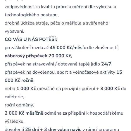
zodpovědnost za kvalitu práce a měření dle výkresu a
technologického postupu,
drobná údržba stroje, péče o měřidla a svěřeného
vybavení.
CO VÁS U NÁS POTĚŠÍ:
po zaškolení mzda až
45 000 Kč/měsíc
dle zkušeností,
náborový příspěvek 20.000 Kč,
příspěvek na stravování / dotované teplé jídlo
24/7
,
příspěvek na dovolenou, sport a volnočasové aktivity
15
000 Kč ročně
,
nebo
1 000 Kč
měsíčně na penzijní spoření +
3 000 Kč
do
cafeterie,
roční odměny,
2 000 Kč měsíčně
odměna za přispění k hospodářskému
výsledku,
dovolená
25 dní + 3 dny volna navíc
v rámci programu