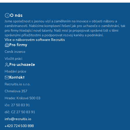
O nás
Jsme společnost s jasnou vizí a zaměřením na inovace v oblasti náboru a
zaměstnanosti. Nabízíme komplexní řešení jak pro uchazeče o zaměstnání, tak
pro firmy hledající nové talenty. Naší misí je propojovat správné lidi s těmi
správnými příležitostmi a podporovat rozvoj kariéry a podnikání.
Více o náborovém software Recruitis
Pro firmy
Ceník inzerce
Vložit práci
Pro uchazeče
Hledání práce
Kontakt
Recruitis.io s.r.o.
Chmelova 357
Hradec Králové 500 03
ičo: 27 50 83 91
dič: CZ 27 50 83 91
info@recruitis.io
+420 724 500 898