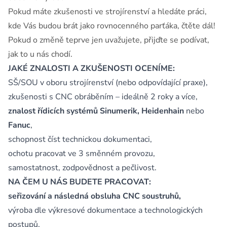
Pokud máte zkušenosti ve strojírenství a hledáte práci,
kde Vás budou brát jako rovnocenného parťáka, čtěte dál!
Pokud o změně teprve jen uvažujete, přijďte se podívat,
jak to u nás chodí.
JAKÉ ZNALOSTI A ZKUŠENOSTI OCENÍME:
SŠ/SOU v oboru strojírenství (nebo odpovídající praxe),
zkušenosti s CNC obráběním – ideálně 2 roky a více,
znalost řídicích systémů Sinumerik, Heidenhain
nebo
Fanuc
,
schopnost číst technickou dokumentaci,
ochotu pracovat ve 3 směnném provozu,
samostatnost, zodpovědnost a pečlivost.
NA ČEM U NÁS BUDETE PRACOVAT:
seřizování a následná obsluha CNC soustruhů,
výroba dle výkresové dokumentace a technologických
postupů,