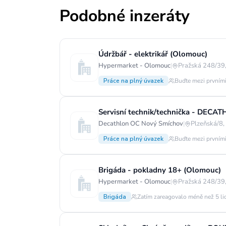
Podobné inzeráty
Údržbář - elektrikář (Olomouc)
Hypermarket - Olomouc
|
Pražská 248/39,
Práce na plný úvazek
Buďte mezi prvními
Servisní technik/technička - DECA
Decathlon OC Nový Smíchov
|
Plzeňská/8,
Práce na plný úvazek
Buďte mezi prvními
Brigáda - pokladny 18+ (Olomouc)
Hypermarket - Olomouc
|
Pražská 248/39,
Brigáda
Zatím zareagovalo méně než 5 li