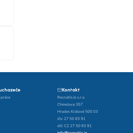
 uchazeče
Kontakt
 práce
Recruitis.io s.r.o.
Chmelova 357
Hradec Králové 500 03
ičo: 27 50 83 91
dič: CZ 27 50 83 91