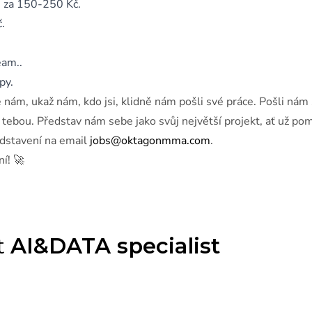
ce za 150-250 Kč.
.
eam..
py.
e nám, ukaž nám, kdo jsi, klidně nám pošli své práce. Pošli nám 
tebou. Představ nám sebe jako svůj největší projekt, ať už po
dstavení na email
jobs@oktagonmma.com
.
í! 🚀