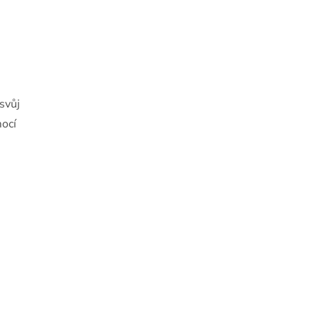
svůj
mocí