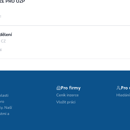
UZE PRO OZP
!
dělení
, CZ
dí
Pro firmy
Pro
Ceník inzerce
Hledání
blasti
pro
Vložit práci
ty. Naší
stmi a