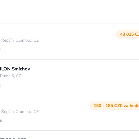
43 035 C
 Řepčín, Olomouc, CZ
!
THLON Smíchov
 Praha 5, CZ
!
150 - 185 CZK za hod
 Řepčín, Olomouc, CZ
dí