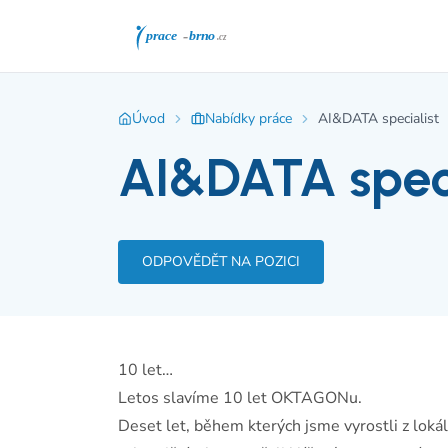
Úvod
Nabídky práce
AI&DATA specialist
AI&DATA speci
ODPOVĚDĚT NA POZICI
10 let…
Letos slavíme 10 let OKTAGONu.
Deset let, během kterých jsme vyrostli z loká