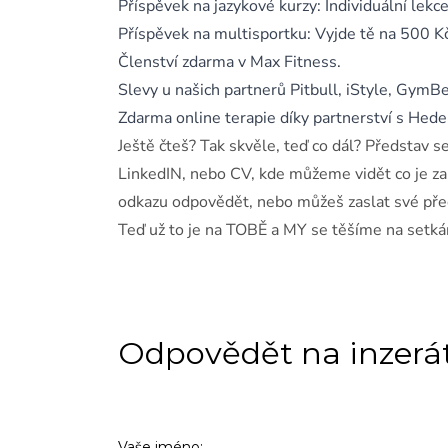
Příspěvek na jazykové kurzy: Individuální lek
Příspěvek na multisportku: Vyjde tě na 500 Kč
Členství zdarma v Max Fitness.
Slevy u našich partnerů Pitbull, iStyle, GymB
Zdarma online terapie díky partnerství s Hede
Ještě čteš? Tak skvěle, teď co dál? Představ s
LinkedIN, nebo CV, kde můžeme vidět co je za 
odkazu odpovědět, nebo můžeš zaslat své pře
Teď už to je na TOBĚ a MY se těšíme na setkán