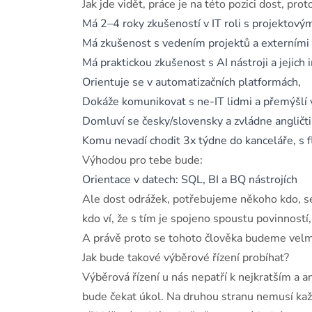
Jak jde vidět, práce je na této pozici dost, pr
Má 2–4 roky zkušeností v IT roli s projektovým
Má zkušenost s vedením projektů a externími 
Má praktickou zkušenost s AI nástroji a jejich
Orientuje se v automatizačních platformách,
Dokáže komunikovat s ne-IT lidmi a přemýšlí 
Domluví se česky/slovensky a zvládne angličti
Komu nevadí chodit 3x týdne do kanceláře, s fl
Výhodou pro tebe bude:
Orientace v datech: SQL, BI a BQ nástrojích
Ale dost odrážek, potřebujeme někoho kdo, se c
kdo ví, že s tím je spojeno spoustu povinností,
A právě proto se tohoto člověka budeme velmi
Jak bude takové výběrové řízení probíhat?
Výběrová řízení u nás nepatří k nejkratším a 
bude čekat úkol. Na druhou stranu nemusí každ