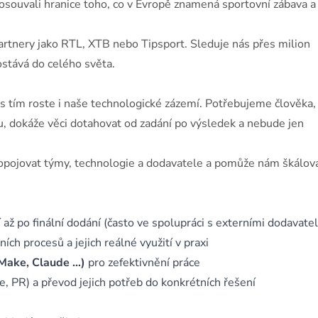
 posouvali hranice toho, co v Evropě znamená sportovní zábava a 
rtnery jako RTL, XTB nebo Tipsport. Sleduje nás přes milion
ostává do celého světa.
s tím roste i naše technologické zázemí. Potřebujeme člověka,
u, dokáže věci dotahovat od zadání po výsledek a nebude jen
pojovat týmy, technologie a dodavatele a pomůže nám škálova
í až po finální dodání (často ve spolupráci s externími dodavatel
ch procesů a jejich reálné využití v praxi
 Make, Claude …)
pro zefektivnění práce
, PR) a převod jejich potřeb do konkrétních řešení