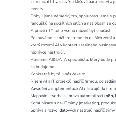
zahraniční trhy, uzavřeli klíčová partnerství a
eventy.
Dobyli jsme německý trh, spolupracujeme s pa
fanoušků na sociálních sítích a náš obsah se d
A právě i TY toho všeho můžeš být součástí.
Posouváme se dál, rosteme do dalších zemí a 
který rozumí AI v kontextu reálného business
“správce nástrojů”.
Hledáme AI&DATA specialistu, který bude pro
co budujeme.
Konkrétně by tě u nás čekalo:
Řízení AI a IT projektů napříč firmou, od zadán
Zavádění a implementace AI nástrojů do firemní
Mapování, tvorba a správa automatizací
(n8n,
Komunikace s ne-IT týmy (marketing, produkce
Správa a rozvoj datových nástrojů napříč týmy