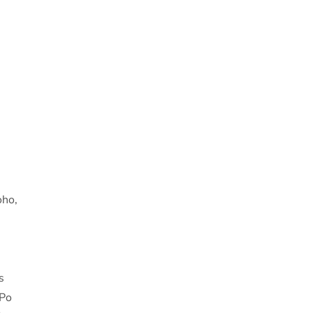
oho,
s
 Po