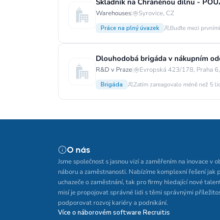
Skladník na Chráněnou dílnu - PO
Warehouses
|
Syrovice, CZ
Práce na plný úvazek
Buďte mezi prvními
Dlouhodobá brigáda v nákupním od
R&D v Praze
|
Evropská 423/178, Praha 6
Brigáda
Zatím zareagovalo méně než 5 li
O nás
Jsme společnost s jasnou vizí a zaměřením na inovace v o
náboru a zaměstnanosti. Nabízíme komplexní řešení jak 
uchazeče o zaměstnání, tak pro firmy hledající nové talen
misí je propojovat správné lidi s těmi správnými příležito
podporovat rozvoj kariéry a podnikání.
Více o náborovém software Recruitis