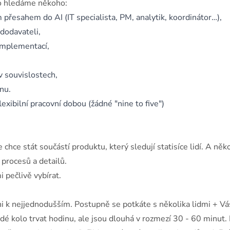
oto hledáme někoho:
 přesahem do AI (IT specialista, PM, analytik, koordinátor…),
dodavateli,
 implementací,
v souvislostech,
nu.
exibilní pracovní dobou (žádné "nine to five")
hce stát součástí produktu, který sledují statisíce lidí. A něk
 procesů a detailů.
 pečlivě vybírat.
ani k nejjednodušším. Postupně se potkáte s několika lidmi + Vá
é kolo trvat hodinu, ale jsou dlouhá v rozmezí 30 - 60 minut.