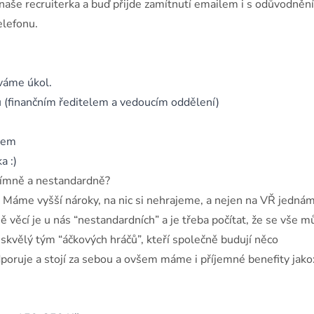
 naše recruiterka a buď přijde zamítnutí emailem i s odůvodněn
elefonu.
váme úkol.
 (finančním ředitelem a vedoucím oddělení)
pcem
a :)
přímně a nestandardně?
. Máme vyšší nároky, na nic si nehrajeme, a nejen na VŘ jedná
ě věcí je u nás “nestandardních” a je třeba počítat, že se vše m
skvělý tým “áčkových hráčů”, kteří společně budují něco
poruje a stojí za sebou a ovšem máme i příjemné benefity jako