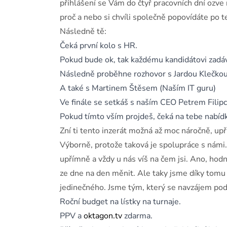
přihlášení se Vám do čtyř pracovních dní ozve
proč a nebo si chvíli společně popovídáte po t
Následně tě:
Čeká první kolo s HR.
Pokud bude ok, tak každému kandidátovi zadá
Následně proběhne rozhovor s Jardou Klečkou
A také s Martinem Štěsem (Naším IT guru)
Ve finále se setkáš s naším CEO Petrem Fili
Pokud tímto vším projdeš, čeká na tebe nabídk
Zní ti tento inzerát možná až moc náročně, u
Výborně, protože taková je spolupráce s námi
upřímně a vždy u nás víš na čem jsi. Ano, hodn
ze dne na den měnit. Ale taky jsme díky tomu 
jedinečného. Jsme tým, který se navzájem pod
Roční budget na lístky na turnaje.
PPV a
oktagon.tv
zdarma.