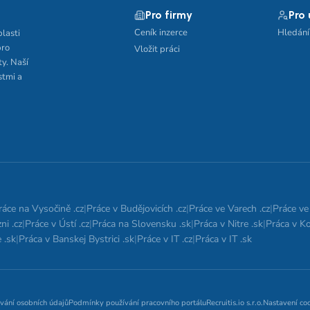
Pro firmy
Pro
Ceník inzerce
Hledání
blasti
pro
Vložit práci
ty. Naší
stmi a
ráce na Vysočině .cz
|
Práce v Budějovicích .cz
|
Práce ve Varech .cz
|
Práce ve 
ni .cz
|
Práce v Ústí .cz
|
Práca na Slovensku .sk
|
Práca v Nitre .sk
|
Práca v Ko
 .sk
|
Práca v Banskej Bystrici .sk
|
Práce v IT .cz
|
Práca v IT .sk
vání osobních údajů
Podmínky používání pracovního portálu
Recruitis.io s.r.o.
Nastavení co