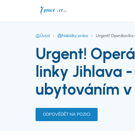
Úvod
Nabídky práce
Urgent! Operátor/ka 
Urgent! Operá
linky Jihlava -
ubytováním v
ODPOVĚDĚT NA POZICI