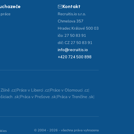
 uchazeče
Kontakt
 práce
Recruitis.io s.r.o.
Chmelova 357
Hradec Králové 500 03
ičo: 27 50 83 91
dič: CZ 27 50 83 91
info@recruitis.io
+420 724 500 898
Zlíně .cz
|
Práce v Liberci .cz
|
Práce v Olomouci .cz
|
šiciach .sk
|
Práca v Prešove .sk
|
Práca v Trenčíne .sk
|
© 2004 - 2026 - všechna práva vyhrazena
okies