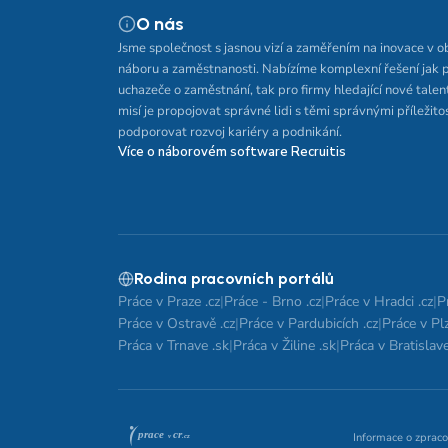
O nás
Jsme společnost s jasnou vizí a zaměřením na inovace v o
náboru a zaměstnanosti. Nabízíme komplexní řešení jak 
uchazeče o zaměstnání, tak pro firmy hledající nové talen
misí je propojovat správné lidi s těmi správnými příležito
podporovat rozvoj kariéry a podnikání.
Více o náborovém software Recruitis
Rodina pracovních portálů
Práce v Praze .cz
|
Práce - Brno .cz
|
Práce v Hradci .cz
|
P
Práce v Ostravě .cz
|
Práce v Pardubicích .cz
|
Práce v Plz
Práca v Trnave .sk
|
Práca v Žiline .sk
|
Práca v Bratislave
Informace o zpraco